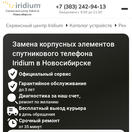
+7 (383) 242-94-13
Сервисный центр Iridium
в
Ежедневно с 9:00 до 21:00
Новосибирске
Сервисный центр Iridium
Каталог устройств
Ремон
Замена корпусных элементов
спутникового телефона
Iridium в Новосибирске
Официальный сервис
Гарантийное обслуживание
до 3 лет
Диагностика за наш счет,
ремонт по желанию
Бесплатный выезд курьера
в день обращения
Срочный ремонт
от 35 минут